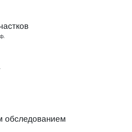
частков
ф.
.
м обследованием