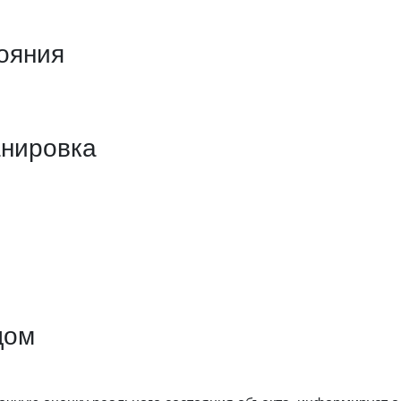
ояния
анировка
дом