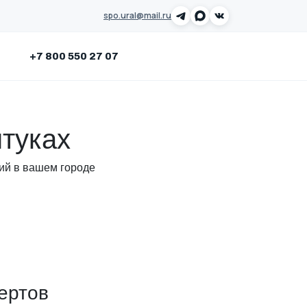
spo.ural@mail.ru
Заказать звонок
+7 800 550 27 07
нтуках
ний в вашем городе
ертов